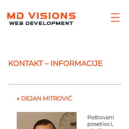
Skip
to
content
KONTAKT – INFORMACIJE
» DEJAN MITROVIĆ
Poštovani
posetioci,