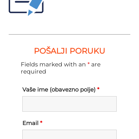
POŠALJI PORUKU
Fields marked with an
*
are
required
Vaše ime (obavezno polje)
*
Email
*