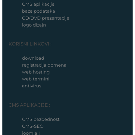
CMS aplikacije
baze podataka
CD/DVD prezentacije
logo dizajn
KORISNI LINKOVI :
download
registracija domena
web hosting
web termini
antivirus
CMS APLIKACIJE :
CMS bezbednost
CMS-SEO
joomla !