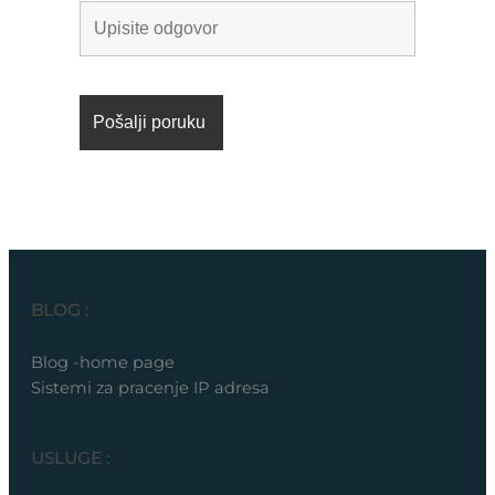
BLOG :
Blog -home page
Sistemi za pracenje IP adresa
USLUGE :