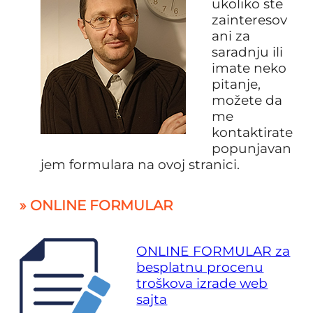
ukoliko ste
zainteresov
ani za
saradnju ili
imate neko
pitanje,
možete da
me
kontaktirate
popunjavan
jem formulara na ovoj stranici.
» ONLINE FORMULAR
ONLINE FORMULAR za
besplatnu procenu
troškova izrade web
sajta