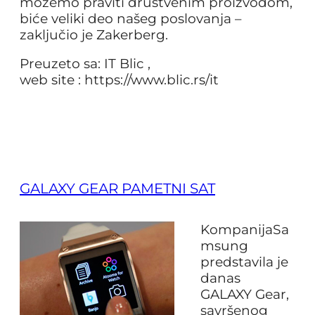
možemo praviti društvenim proizvodom,
biće veliki deo našeg poslovanja –
zaključio je Zakerberg.
Preuzeto sa: IT Blic ,
web site : https://www.blic.rs/it
GALAXY GEAR PAMETNI SAT
KompanijaSa
msung
predstavila je
danas
GALAXY Gear,
savršenog