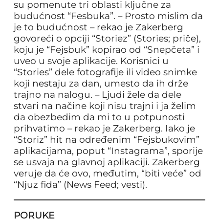
su pomenute tri oblasti ključne za
budućnost “Fesbuka”. – Prosto mislim da
je to budućnost – rekao je Zakerberg
govoreći o opciji “Storiez” (Stories; priče),
koju je “Fejsbuk” kopirao od “Snepčeta” i
uveo u svoje aplikacije. Korisnici u
“Stories” dele fotografije ili video snimke
koji nestaju za dan, umesto da ih drže
trajno na nalogu. – Ljudi žele da dele
stvari na načine koji nisu trajni i ja želim
da obezbedim da mi to u potpunosti
prihvatimo – rekao je Zakerberg. Iako je
“Storiz” hit na određenim “Fejsbukovim”
aplikacijama, poput “Instagrama”, sporije
se usvaja na glavnoj aplikaciji. Zakerberg
veruje da će ovo, međutim, “biti veće” od
“Njuz fida” (News Feed; vesti).
PORUKE