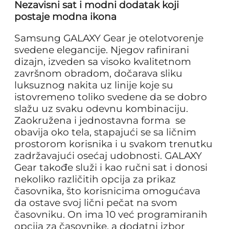
Nezavisni sat i modni dodatak koji
postaje modna ikona
Samsung GALAXY Gear je otelotvorenje
svedene elegancije. Njegov rafinirani
dizajn, izveden sa visoko kvalitetnom
završnom obradom, dočarava sliku
luksuznog nakita uz linije koje su
istovremeno toliko svedene da se dobro
slažu uz svaku odevnu kombinaciju.
Zaokružena i jednostavna forma se
obavija oko tela, stapajući se sa ličnim
prostorom korisnika i u svakom trenutku
zadržavajući osećaj udobnosti. GALAXY
Gear takođe služi i kao ručni sat i donosi
nekoliko različitih opcija za prikaz
časovnika, što korisnicima omogućava
da ostave svoj lični pečat na svom
časovniku. On ima 10 već programiranih
opcija za časovnike, a dodatni izbor