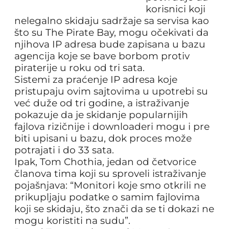
korisnici koji
nelegalno skidaju sadržaje sa servisa kao
što su The Pirate Bay, mogu očekivati da
njihova IP adresa bude zapisana u bazu
agencija koje se bave borbom protiv
piraterije u roku od tri sata.
Sistemi za praćenje IP adresa koje
pristupaju ovim sajtovima u upotrebi su
već duže od tri godine, a istraživanje
pokazuje da je skidanje popularnijih
fajlova rizičnije i downloaderi mogu i pre
biti upisani u bazu, dok proces može
potrajati i do 33 sata.
Ipak, Tom Chothia, jedan od četvorice
članova tima koji su sproveli istraživanje
pojašnjava: “Monitori koje smo otkrili ne
prikupljaju podatke o samim fajlovima
koji se skidaju, što znači da se ti dokazi ne
mogu koristiti na sudu”.