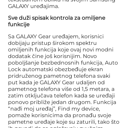
GALAXY uređajima.
Sve duži spisak kontrola za omiljene
funkcije
Sa GALAXY Gear uređajem, korisnici
dobijaju pristup širokom spektru
omiljenih funkcija koje ovaj novi modni
dodatak čine još korisnijim. Novo
poboljšanje bezbednosnih funkcija, Auto
Lock automatski obezbeđuje ekran
pridruženog pametnog telefona svaki
put kada je GALAXY Gear udaljen od
pametnog telefona više od 1,5 metara, a
zatim otključava telefon kada se uređaji
ponovo približe jedan drugom. Funkcija
“nađi moj uređaj”, Find my device,
pomaže korisnicima da pronađu svoje
pametne uređaje koje su zaturili, tako što