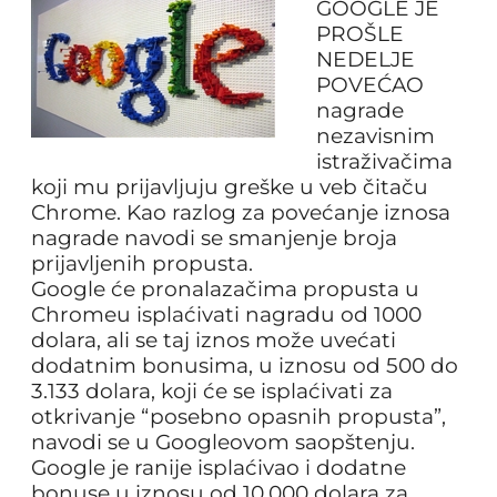
GOOGLE JE
PROŠLE
NEDELJE
POVEĆAO
nagrade
nezavisnim
istraživačima
koji mu prijavljuju greške u veb čitaču
Chrome. Kao razlog za povećanje iznosa
nagrade navodi se smanjenje broja
prijavljenih propusta.
Google će pronalazačima propusta u
Chromeu isplaćivati nagradu od 1000
dolara, ali se taj iznos može uvećati
dodatnim bonusima, u iznosu od 500 do
3.133 dolara, koji će se isplaćivati za
otkrivanje “posebno opasnih propusta”,
navodi se u Googleovom saopštenju.
Google je ranije isplaćivao i dodatne
bonuse u iznosu od 10.000 dolara za