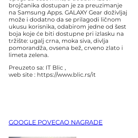
brojčanika dostupan je za preuzimanje
na Samsung Apps. GALAXY Gear doživljaj
može i dodatno da se prilagodi ličnom
ukusu korisnika, odabirom jedne od šest
boja koje će biti dostupne pri izlasku na
tržište: ugalj crna, moka siva, divlja
pomorandža, ovsena bež, crveno zlato i
limeta zelena.
Preuzeto sa: IT Blic ,
web site : https://www.blic.rs/it
GOOGLE POVECAO NAGRADE