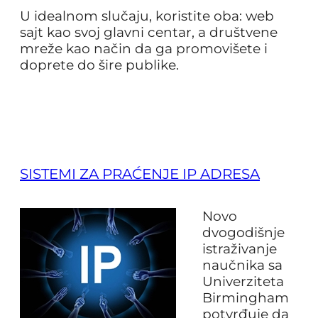
U idealnom slučaju, koristite oba: web
sajt kao svoj glavni centar, a društvene
mreže kao način da ga promovišete i
doprete do šire publike.
SISTEMI ZA PRAĆENJE IP ADRESA
Novo
dvogodišnje
istraživanje
naučnika sa
Univerziteta
Birmingham
potvrđuje da