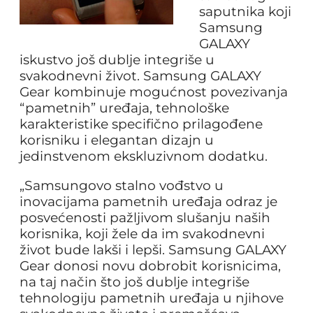
saputnika koji
Samsung
GALAXY
iskustvo još dublje integriše u
svakodnevni život. Samsung GALAXY
Gear kombinuje mogućnost povezivanja
“pametnih” uređaja, tehnološke
karakteristike specifično prilagođene
korisniku i elegantan dizajn u
jedinstvenom ekskluzivnom dodatku.
„Samsungovo stalno vođstvo u
inovacijama pametnih uređaja odraz je
posvećenosti pažljivom slušanju naših
korisnika, koji žele da im svakodnevni
život bude lakši i lepši. Samsung GALAXY
Gear donosi novu dobrobit korisnicima,
na taj način što još dublje integriše
tehnologiju pametnih uređaja u njihove