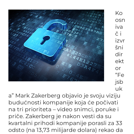
Ko
osn
iva
č i
izvr
šni
dir
ekt
or
“Fe
jsb
uk
a” Mark Zakerberg objavio je svoju viziju
budućnosti kompanije koja će počivati
na tri prioriteta – video snimci, poruke i
priče. Zakerberg je nakon vesti da su
kvartalni prihodi kompanije porasli za 33
odsto (na 13,73 milijarde dolara) rekao da