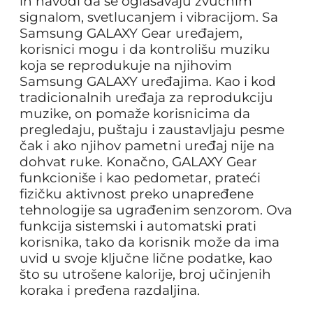
ih navodi da se oglašavaju zvučnim
signalom, svetlucanjem i vibracijom. Sa
Samsung GALAXY Gear uređajem,
korisnici mogu i da kontrolišu muziku
koja se reprodukuje na njihovim
Samsung GALAXY uređajima. Kao i kod
tradicionalnih uređaja za reprodukciju
muzike, on pomaže korisnicima da
pregledaju, puštaju i zaustavljaju pesme
čak i ako njihov pametni uređaj nije na
dohvat ruke. Konačno, GALAXY Gear
funkcioniše i kao pedometar, prateći
fizičku aktivnost preko unapređene
tehnologije sa ugrađenim senzorom. Ova
funkcija sistemski i automatski prati
korisnika, tako da korisnik može da ima
uvid u svoje ključne lične podatke, kao
što su utrošene kalorije, broj učinjenih
koraka i pređena razdaljina.