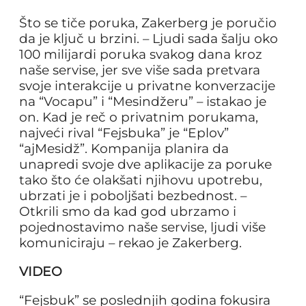
Što se tiče poruka, Zakerberg je poručio
da je ključ u brzini. – Ljudi sada šalju oko
100 milijardi poruka svakog dana kroz
naše servise, jer sve više sada pretvara
svoje interakcije u privatne konverzacije
na “Vocapu” i “Mesindžeru” – istakao je
on. Kad je reč o privatnim porukama,
najveći rival “Fejsbuka” je “Eplov”
“ajMesidž”. Kompanija planira da
unapredi svoje dve aplikacije za poruke
tako što će olakšati njihovu upotrebu,
ubrzati je i poboljšati bezbednost. –
Otkrili smo da kad god ubrzamo i
pojednostavimo naše servise, ljudi više
komuniciraju – rekao je Zakerberg.
VIDEO
“Fejsbuk” se poslednjih godina fokusira