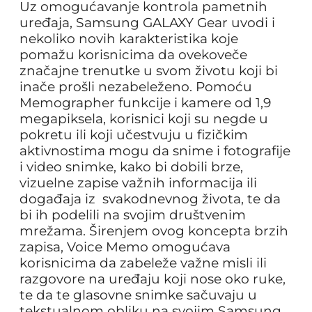
Uz omogućavanje kontrola pametnih
uređaja, Samsung GALAXY Gear uvodi i
nekoliko novih karakteristika koje
pomažu korisnicima da ovekoveče
značajne trenutke u svom životu koji bi
inače prošli nezabeleženo. Pomoću
Memographer funkcije i kamere od 1,9
megapiksela, korisnici koji su negde u
pokretu ili koji učestvuju u fizičkim
aktivnostima mogu da snime i fotografije
i video snimke, kako bi dobili brze,
vizuelne zapise važnih informacija ili
događaja iz svakodnevnog života, te da
bi ih podelili na svojim društvenim
mrežama. Širenjem ovog koncepta brzih
zapisa, Voice Memo omogućava
korisnicima da zabeleže važne misli ili
razgovore na uređaju koji nose oko ruke,
te da te glasovne snimke sačuvaju u
tekstualnom obliku na svojim Samsung