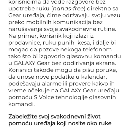
korisnicima da vode razgovore bez
upotrebe ruku (
hands-free
) direktno sa
Gear uređaja, čime održavaju svoju vezu
preko mobilnih komunikacija bez
narušavanja svoje svakodnevne rutine.
Na primer, korisnik koji izlazi iz
prodavnice, ruku punih kesa, i dalje bi
mogao da pozove nekoga telefonom
tako što bi izgovorio glasovnu komandu
u GALAXY Gear bez dodirivanja ekrana.
Korisnici takođe mogu da pišu poruke,
da unose nove podatke u kalendar,
podešavaju alarme ili provere kakvo ih
vreme očekuje na GALAXY Gear uređaju
pomoću S Voice tehnologije glasovnih
komandi.
Zabeležite svoj svakodnevni život
pomoću uređaja koji nosite oko ruke