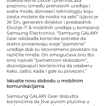
svakodnevne živote i premošćava
prazninu između prenosivih uređaja i
sveta mode, donoseći tehnologiju koju
zaista možete da nosite na sebi” izjavio je
JK Šin, generalni direktor i predsednik
Divizije IT & mobilnih uređaja u kompaniji
Samsung Electronics. “Samsung GALAXY
Gear oslobađa korisnike potrebe da
stalno proveravaju svoje “pametne”
uređaje dok su istovremeno povezani na
različite mreže. On omogućava ono što
smo nazvali “pametnom slobodom”,
dozvoljavajući korisnicima da odaberu
kako, zašto, kada i gde su povezani.”
Iskusite novu slobodu u mobilnim
komunikacijama
Samsung GALAXY Gear dopušta
korisnicima da žive punim plućima u