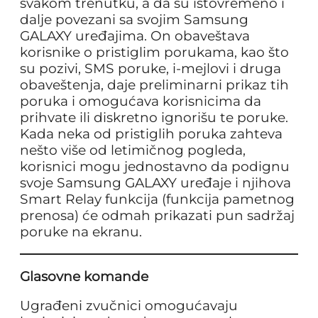
svakom trenutku, a da su istovremeno i
dalje povezani sa svojim Samsung
GALAXY uređajima. On obaveštava
korisnike o pristiglim porukama, kao što
su pozivi, SMS poruke, i-mejlovi i druga
obaveštenja, daje preliminarni prikaz tih
poruka i omogućava korisnicima da
prihvate ili diskretno ignorišu te poruke.
Kada neka od pristiglih poruka zahteva
nešto više od letimičnog pogleda,
korisnici mogu jednostavno da podignu
svoje Samsung GALAXY uređaje i njihova
Smart Relay funkcija (funkcija pametnog
prenosa) će odmah prikazati pun sadržaj
poruke na ekranu.
Glasovne komande
Ugrađeni zvučnici omogućavaju