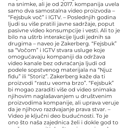
na snimke, ali je od 2017. kompanija uvela
samo dva samostalna video proizvoda –
“Fejsbuk voč” i IGTV. – Poslednjih godina
ljudi su više pratili javne sadržaje, poput
pasivne video konsumpcije i vesti. Ali to je
bilo na uštrb interakcije ljudi jednih sa
drugima – naveo je Zakerberg. “Fejsbuk”
sa “Vočom” i IGTV stvara usluge koje
omogućavaju kompaniji da održava
video kanale bez odvraćanja ljudi od
podele sopstvenog materijala na “Njuz
fidu” ili “Storiz”. Zakerberg kaže da ti
proizvodi “rastu veoma brzo”. “Fejsbuk”
bi mogao zaraditi više od video snimaka
njihovim naglašavanjem u društvenim
proizvodima kompanije, ali uprava veruje
da je njihovo razdvajanje prava stvar. –
Video je ključni deo budućnosti. To je
ono što naša zajednica želi i dokle god to