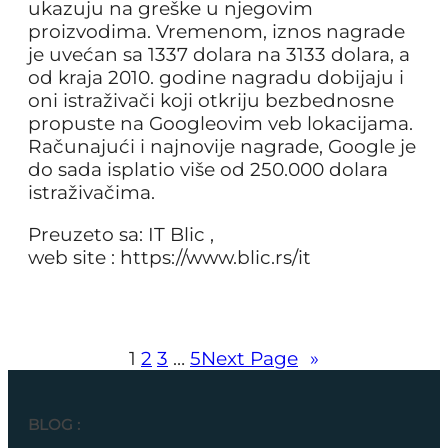
ukazuju na greške u njegovim
proizvodima. Vremenom, iznos nagrade
je uvećan sa 1337 dolara na 3133 dolara, a
od kraja 2010. godine nagradu dobijaju i
oni istraživači koji otkriju bezbednosne
propuste na Googleovim veb lokacijama.
Računajući i najnovije nagrade, Google je
do sada isplatio više od 250.000 dolara
istraživačima.
Preuzeto sa: IT Blic ,
web site : https://www.blic.rs/it
1
2
3
…
5
Next Page
»
BLOG :