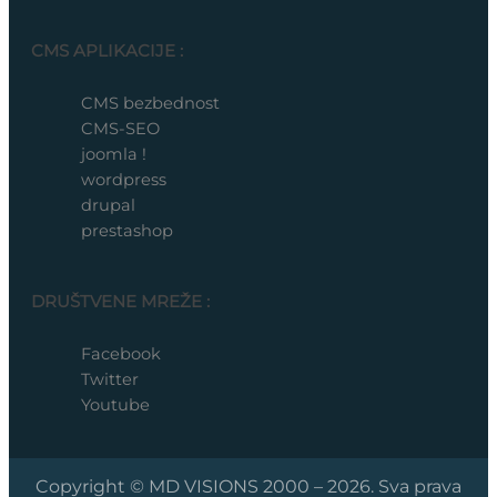
CMS APLIKACIJE :
CMS bezbednost
CMS-SEO
joomla !
wordpress
drupal
prestashop
DRUŠTVENE MREŽE :
Facebook
Twitter
Youtube
Copyright © MD VISIONS 2000 – 2026. Sva prava