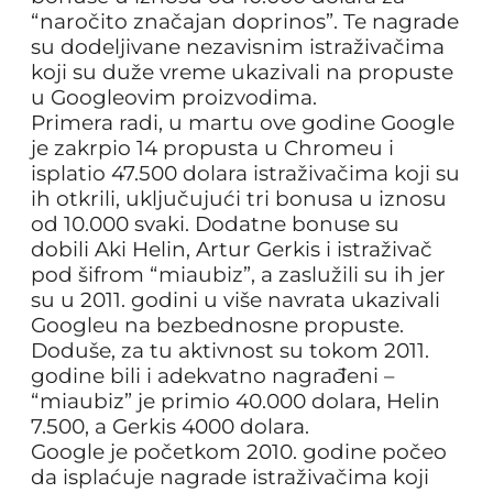
“naročito značajan doprinos”. Te nagrade
su dodeljivane nezavisnim istraživačima
koji su duže vreme ukazivali na propuste
u Googleovim proizvodima.
Primera radi, u martu ove godine Google
je zakrpio 14 propusta u Chromeu i
isplatio 47.500 dolara istraživačima koji su
ih otkrili, uključujući tri bonusa u iznosu
od 10.000 svaki. Dodatne bonuse su
dobili Aki Helin, Artur Gerkis i istraživač
pod šifrom “miaubiz”, a zaslužili su ih jer
su u 2011. godini u više navrata ukazivali
Googleu na bezbednosne propuste.
Doduše, za tu aktivnost su tokom 2011.
godine bili i adekvatno nagrađeni –
“miaubiz” je primio 40.000 dolara, Helin
7.500, a Gerkis 4000 dolara.
Google je početkom 2010. godine počeo
da isplaćuje nagrade istraživačima koji