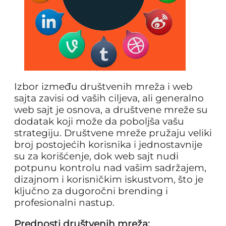
Izbor između društvenih mreža i web
sajta zavisi od vaših ciljeva, ali generalno
web sajt je osnova, a društvene mreže su
dodatak koji može da poboljša vašu
strategiju. Društvene mreže pružaju veliki
broj postojećih korisnika i jednostavnije
su za korišćenje, dok web sajt nudi
potpunu kontrolu nad vašim sadržajem,
dizajnom i korisničkim iskustvom, što je
ključno za dugoročni brending i
profesionalni nastup.
Prednosti društvenih mreža: