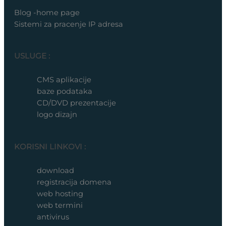
Blog -home page
Sistemi za pracenje IP adresa
USLUGE :
CMS aplikacije
baze podataka
CD/DVD prezentacije
logo dizajn
KORISNI LINKOVI :
download
registracija domena
web hosting
web termini
antivirus