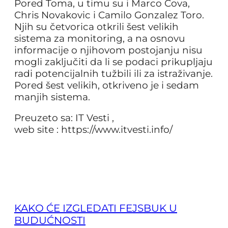
Pored Toma, u timu su i Marco Cova,
Chris Novakovic i Camilo Gonzalez Toro.
Njih su četvorica otkrili šest velikih
sistema za monitoring, a na osnovu
informacije o njihovom postojanju nisu
mogli zaključiti da li se podaci prikupljaju
radi potencijalnih tužbili ili za istraživanje.
Pored šest velikih, otkriveno je i sedam
manjih sistema.
Preuzeto sa: IT Vesti ,
web site : https://www.itvesti.info/
KAKO ĆE IZGLEDATI FEJSBUK U
BUDUĆNOSTI