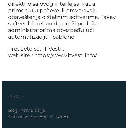
direktno sa ovog interfejsa, kada
primenjuju pečeve ili proveravaju
obaveštenja o štetnim softverima. Takav
softver bi trebao da pruži podršku
administratorima obezbeđujući
automatizaciju i šablone.
Preuzeto sa: IT Vesti ,
web site : https://www.itvesti.info/
BLOG :
Blog -home page
Sistemi za pracenje IP adresa