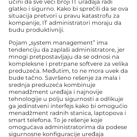
učini da sve veći broji IT urađaja radi
glatko i sigurno. Kako bi sprečili da se ova
situacija pretvori u pravu katastrofu za
kompanije, IT administratori moraju da
budu produktivniji.
Pojam „system management” ima
tendenciju da zaplaši administratore, jer
mnogi pretpostavljaju da se odnosi na
kompleksne i pretrpane softvere za velika
preduzeća. Međutim, to ne mora uvek da
bude tačno. Savršeno rešenje za mala i
srednja preduzeća kombinuje
menadžment uređaja i najnovije
tehnologije u polju sigurnosti a odlikuje
ga jedinstveni interfejs kako bi omogućio
menadžment radnih stanica, laptopova i
smart telefona. To je rešenje koje
omogućava administratorima da podese
sigurnosne konfiguracije uređaja