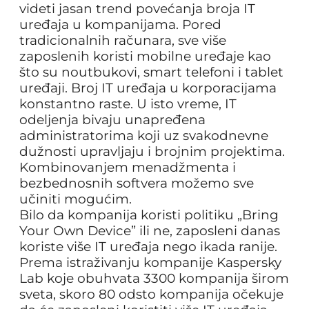
videti jasan trend povećanja broja IT
uređaja u kompanijama. Pored
tradicionalnih računara, sve više
zaposlenih koristi mobilne uređaje kao
što su noutbukovi, smart telefoni i tablet
uređaji. Broj IT uređaja u korporacijama
konstantno raste. U isto vreme, IT
odeljenja bivaju unapređena
administratorima koji uz svakodnevne
dužnosti upravljaju i brojnim projektima.
Kombinovanjem menadžmenta i
bezbednosnih softvera možemo sve
učiniti mogućim.
Bilo da kompanija koristi politiku „Bring
Your Own Device” ili ne, zaposleni danas
koriste više IT uređaja nego ikada ranije.
Prema istraživanju kompanije Kaspersky
Lab koje obuhvata 3300 kompanija širom
sveta, skoro 80 odsto kompanija očekuje