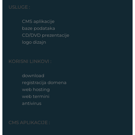
USLUGE :
CMS aplikacije
baze podataka
CD/DVD prezentacije
logo dizajn
KORISNI LINKOVI :
download
registracija domena
web hosting
web termini
antivirus
CMS APLIKACIJE :