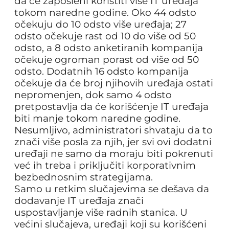
da će zaposleni koristiti više IT uređaja
tokom naredne godine. Oko 44 odsto
očekuju do 10 odsto više uređaja; 27
odsto očekuje rast od 10 do više od 50
odsto, a 8 odsto anketiranih kompanija
očekuje ogroman porast od više od 50
odsto. Dodatnih 16 odsto kompanija
očekuje da će broj njihovih uređaja ostati
nepromenjen, dok samo 4 odsto
pretpostavlja da će korišćenje IT uređaja
biti manje tokom naredne godine.
Nesumljivo, administratori shvataju da to
znači više posla za njih, jer svi ovi dodatni
uređaji ne samo da moraju biti pokrenuti
već ih treba i priključiti korporativnim
bezbednosnim strategijama.
Samo u retkim slučajevima se dešava da
dodavanje IT uređaja znači
uspostavljanje više radnih stanica. U
većini slučajeva, uređaji koji su korišćeni