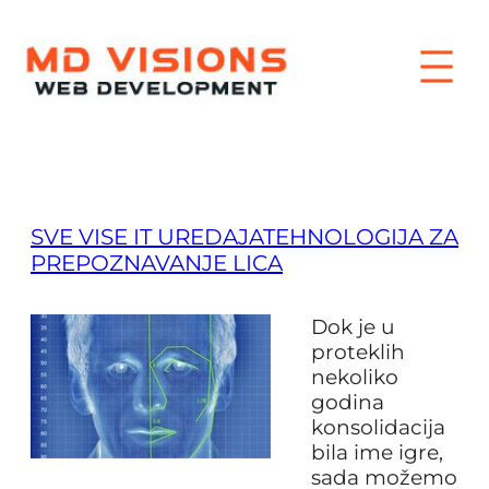
Skip
to
content
SVE VISE IT UREDAJATEHNOLOGIJA ZA
PREPOZNAVANJE LICA
Dok je u
proteklih
nekoliko
godina
konsolidacija
bila ime igre,
sada možemo