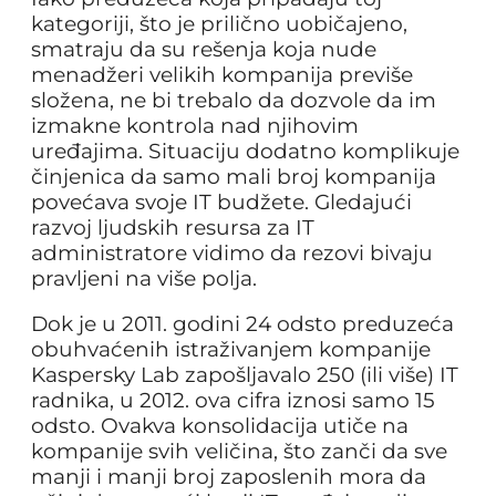
kategoriji, što je prilično uobičajeno,
smatraju da su rešenja koja nude
menadžeri velikih kompanija previše
složena, ne bi trebalo da dozvole da im
izmakne kontrola nad njihovim
uređajima. Situaciju dodatno komplikuje
činjenica da samo mali broj kompanija
povećava svoje IT budžete. Gledajući
razvoj ljudskih resursa za IT
administratore vidimo da rezovi bivaju
pravljeni na više polja.
Dok je u 2011. godini 24 odsto preduzeća
obuhvaćenih istraživanjem kompanije
Kaspersky Lab zapošljavalo 250 (ili više) IT
radnika, u 2012. ova cifra iznosi samo 15
odsto. Ovakva konsolidacija utiče na
kompanije svih veličina, što zanči da sve
manji i manji broj zaposlenih mora da