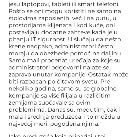
jesu laptopovi, tableti ili smart telefoni.
Pošto se oni mogu koristiti ne samo na
stolovima zaposlenih, već i na putu, u
prostorijama klijenata i kod kuće, oni
postavljaju dodatne zahteve kada je u
pitanju IT sigurnost. U slučaju da nešto
krene naopako, administratori često
moraju da obezbede pomoć na daljinu.
Samo mali procenat uređaja za koje su
administratori odgovorni nalaze se
zapravo unutar kompanije. Ostatak može
biti razbacan po čitavom svetu. Pre
nekoliko godina, samo su se globalne
kompanije sa više filijala u različitim
zemljama suočavale sa ovim
problemima. Danas su, međutim, čak i
mala i srednja preduzeća, i to možda u
najvećoj meri, pogođena njima.
Iako preduzeća koja pripadaju toj