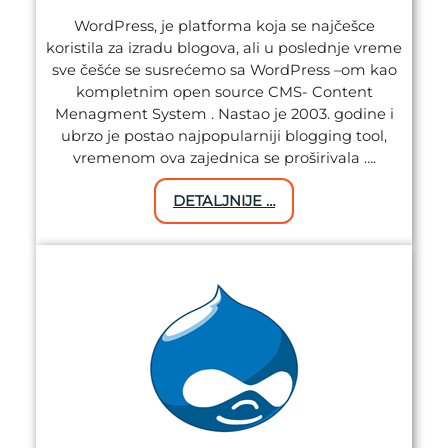
WordPress, je platforma koja se najčešce
koristila za izradu blogova, ali u poslednje vreme
sve češće se susrećemo sa WordPress –om kao
kompletnim open source CMS- Content
Menagment System . Nastao je 2003. godine i
ubrzo je postao najpopularniji blogging tool,
vremenom ova zajednica se proširivala ….
DETALJNIJE …