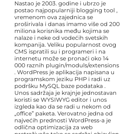
Nastao je 2003. godine i ubrzo je
postao najpopularniji blogging tool ,
vremenom ova zajednica se
proširivala i danas imamo više od 200
miliona korisnika među kojima se
nalaze i neke od vodećih svetskih
kompanija. Veliku popularnost ovog
CMS ispratili su i programeri i na
internetu može se pronaći oko 14
000 raznih plugin/moduls/extensions
. WordPress je aplikacija napisana u
programskom jeziku PHP i radi uz
podršku MySQL baze podataka .
Unos sadržaja je krajnje jednostavan
koristi se WYSIWYG editor i unos
izgleda kao da se radi u nekom od
„office” paketa. Verovatno jedna od
najvećih prednosti WordPress-a je
odlična optimizacija za web