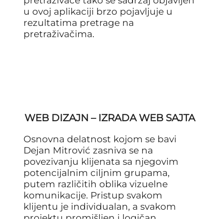
pretraživače tako se sadržaj objavljen
u ovoj aplikaciji brzo pojavljuje u
rezultatima pretrage na
pretraživačima.
WEB DIZAJN – IZRADA WEB SAJTA
Osnovna delatnost kojom se bavi
Dejan Mitrović zasniva se na
povezivanju klijenata sa njegovim
potencijalnim ciljnim grupama,
putem različitih oblika vizuelne
komunikacije. Pristup svakom
klijentu je individualan, a svakom
projektu promišljen i logičan.