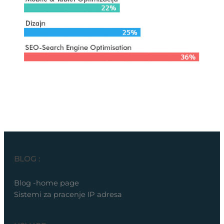
BLOG :
Blog -home page
Sistemi za pracenje IP adresa