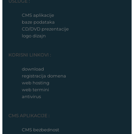
USLUGE :
CMS aplikacije
baze podataka
CD/DVD prezentacije
logo dizajn
KORISNI LINKOVI :
download
registracija domena
web hosting
web termini
antivirus
CMS APLIKACIJE :
CMS bezbednost