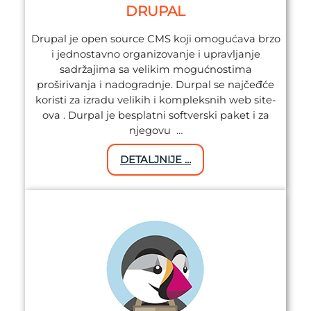
DRUPAL
Drupal je open source CMS koji omogućava brzo
i jednostavno organizovanje i upravljanje
sadržajima sa velikim mogućnostima
proširivanja i nadogradnje. Durpal se najčeđće
koristi za izradu velikih i kompleksnih web site-
ova . Durpal je besplatni softverski paket i za
njegovu …
DETALJNIJE …