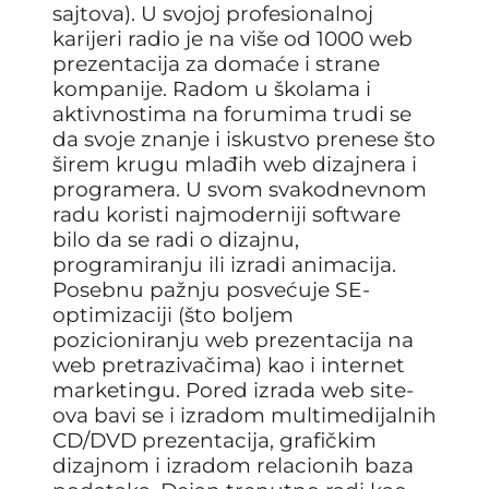
sajtova). U svojoj profesionalnoj
karijeri radio je na više od 1000 web
prezentacija za domaće i strane
kompanije. Radom u školama i
aktivnostima na forumima trudi se
da svoje znanje i iskustvo prenese što
širem krugu mlađih web dizajnera i
programera. U svom svakodnevnom
radu koristi najmoderniji software
bilo da se radi o dizajnu,
programiranju ili izradi animacija.
Posebnu pažnju posvećuje SE-
optimizaciji (što boljem
pozicioniranju web prezentacija na
web pretrazivačima) kao i internet
marketingu. Pored izrada web site-
ova bavi se i izradom multimedijalnih
CD/DVD prezentacija, grafičkim
dizajnom i izradom relacionih baza