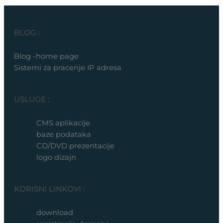
BLOG :
Blog -home page
Sistemi za pracenje IP adresa
USLUGE :
CMS aplikacije
baze podataka
CD/DVD prezentacije
logo dizajn
KORISNI LINKOVI :
download