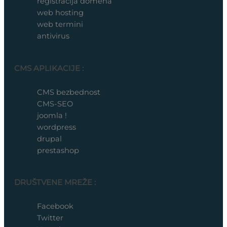
registracija domena
web hosting
web termini
antivirus
CMS APLIKACIJE :
CMS bezbednost
CMS-SEO
joomla !
wordpress
drupal
prestashop
DRUŠTVENE MREŽE :
Facebook
Twitter