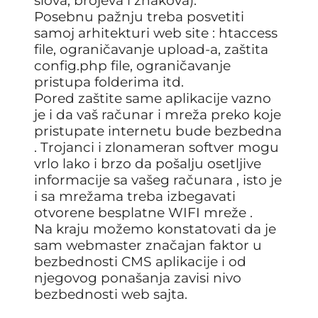
slova, brojeva i znakova).
Posebnu pažnju treba posvetiti
samoj arhitekturi web site : htaccess
file, ograničavanje upload-a, zaštita
config.php file, ograničavanje
pristupa folderima itd.
Pored zaštite same aplikacije vazno
je i da vaš računar i mreža preko koje
pristupate internetu bude bezbedna
. Trojanci i zlonameran softver mogu
vrlo lako i brzo da pošalju osetljive
informacije sa vašeg računara , isto je
i sa mrežama treba izbegavati
otvorene besplatne WIFI mreže .
Na kraju možemo konstatovati da je
sam webmaster značajan faktor u
bezbednosti CMS aplikacije i od
njegovog ponašanja zavisi nivo
bezbednosti web sajta.