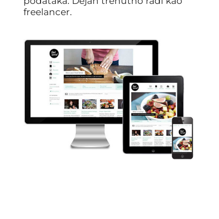
podataka. Dejan trenutno radi kao
freelancer.