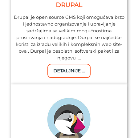
DRUPAL
Drupal je open source CMS koji omogućava brzo
i jednostavno organizovanje i upravljanje
sadržajima sa velikim mogućnostima
proširivanja i nadogradnje. Durpal se najčeđće
koristi za izradu velikih i kompleksnih web site-
ova . Durpal je besplatni softverski paket i za
njegovu …
DETALJNIJE …