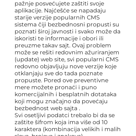
pažnje posvećujete zaštiti svoje
aplikacije. Najćešće se napadaju
starije verzije popularnih CMS
sistema čiji bezbednosni propusti su
poznati široj javnosti i svako može da
iskoristi te informacije i obori ili
preuzme takav sajt. Ovaj problem
može se rešiti redovnim ažuriranjem
(update) web site, svi popularni CMS
redovno objavljuju nove verzije koje
otklanjaju sve do tada poznate
propuste. Pored ove preventivne
mere možete pronaći i puno
komercijalnih i besplatnih dotataka
koji mogu značajno da povećaju
bezbednost web sajta .
Svi osetljivi podatci trebalo bi da se
zaštite šifrom koja ima više od 10
karaktera (kombinacija velikih i malih