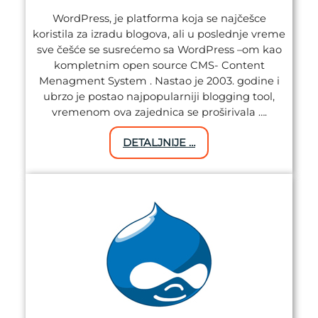
WordPress, je platforma koja se najčešce
koristila za izradu blogova, ali u poslednje vreme
sve češće se susrećemo sa WordPress –om kao
kompletnim open source CMS- Content
Menagment System . Nastao je 2003. godine i
ubrzo je postao najpopularniji blogging tool,
vremenom ova zajednica se proširivala ….
DETALJNIJE …