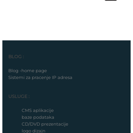
BLOG :
Blog -home page
Sistemi za pracenje IP adresa
USLUGE :
CMS aplikacije
baze podataka
CD/DVD prezentacije
logo dizajn