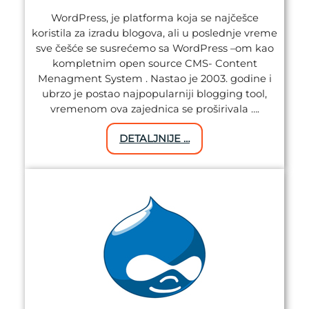
WordPress, je platforma koja se najčešce
koristila za izradu blogova, ali u poslednje vreme
sve češće se susrećemo sa WordPress –om kao
kompletnim open source CMS- Content
Menagment System . Nastao je 2003. godine i
ubrzo je postao najpopularniji blogging tool,
vremenom ova zajednica se proširivala ….
DETALJNIJE …