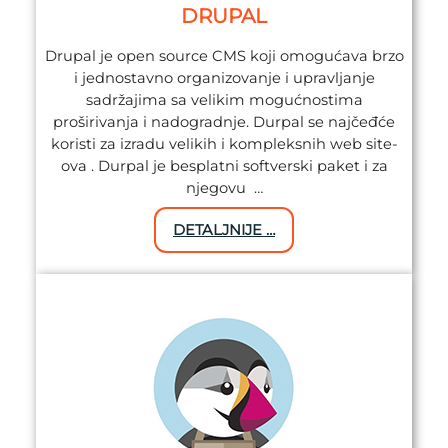
DRUPAL
Drupal je open source CMS koji omogućava brzo
i jednostavno organizovanje i upravljanje
sadržajima sa velikim mogućnostima
proširivanja i nadogradnje. Durpal se najčeđće
koristi za izradu velikih i kompleksnih web site-
ova . Durpal je besplatni softverski paket i za
njegovu …
DETALJNIJE …