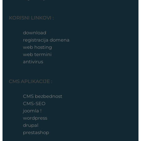
KORISNI LINKOVI :
download
registracija domena
web hosting
web termini
antivirus
CMS APLIKACIJE :
CMS bezbednost
CMS-SEO
joomla !
wordpress
drupal
prestashop