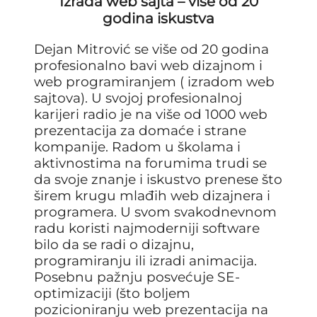
Izrada web sajta – više od 20
godina iskustva
Dejan Mitrović se više od 20 godina
profesionalno bavi web dizajnom i
web programiranjem ( izradom web
sajtova). U svojoj profesionalnoj
karijeri radio je na više od 1000 web
prezentacija za domaće i strane
kompanije. Radom u školama i
aktivnostima na forumima trudi se
da svoje znanje i iskustvo prenese što
širem krugu mlađih web dizajnera i
programera. U svom svakodnevnom
radu koristi najmoderniji software
bilo da se radi o dizajnu,
programiranju ili izradi animacija.
Posebnu pažnju posvećuje SE-
optimizaciji (što boljem
pozicioniranju web prezentacija na